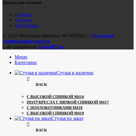
Диваны для гостиной
Прямые
Угловые
Модульные
© 2024 Мебельная фабрика «КОМПРАС» |
Политика
конфиденциальности
.
Сайт разработан
MakerPress
Меню
Категории
Стулья в наличии
BACK
С ВЫСОКОЙ СПИНКОЙ М416
ПОЛУКРЕСЛА С НИЗКОЙ СПИНКОЙ М417
С ПОДЛОКОТНИКАМИ М418
С ВЫСОКОЙ СПИНКОЙ М419
Стулья на заказ
BACK