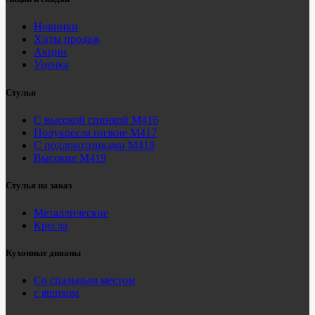
Новинки
Хиты продаж
Акции
Уценка
Стулья
С высокой спинкой М416
Полукресла низкие М417
С подлокотниками М418
Высокие М419
Стулья на заказ
Металлические
Кресла
Кухонные диваны
Со спальным местом
с ящиком