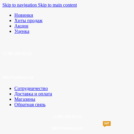
Skip to navigation
Skip to main content
Новинки
Хиты продаж
Акции
Уценка
+7 985 364-93-63
info@compra-s.ru
Сотрудничество
Доставка и оплата
Магазины
Обратная связь
+7 985 364-93-63
ХИТ
info@compra-s.ru